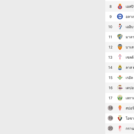
8
เอสป
9
อลาเ
10
เออิบ
11
มาลา
12
บาเล
13
เซลต้
14
ลาส 
15
เรอัล
16
เดปอร
17
เลกา
18
สปอร์
19
โอซา
20
กราน