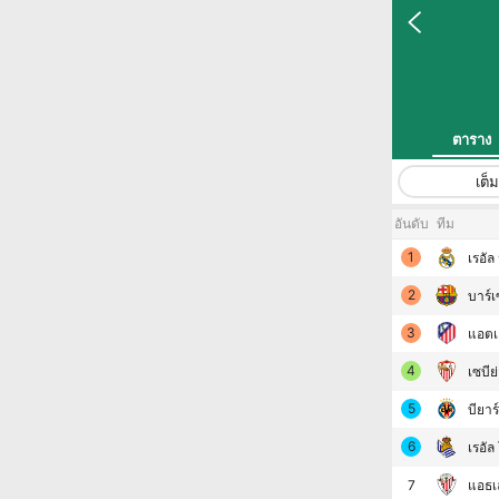
ตาราง
เต็ม
อันดับ
ทีม
1
เรอัล
2
บาร์เ
3
แอตเล
4
เซบีย
5
บียาร
6
เรอัล
7
แอธเ