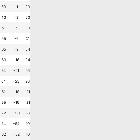
50
-1
39.5
28.9
31.6
1.3
1.3
L
D
L
W
L
W
?
43
-2
36.8
34.2
28.9
1.1
1.1
D
D
W
W
W
D
?
51
5
39.5
23.7
36.8
1.5
1.3
L
D
W
L
L
L
?
55
-6
31.6
26.3
42.1
1.3
1.4
W
W
W
W
D
L
?
65
-9
34.2
18.4
47.4
1.5
1.7
L
L
L
W
W
L
?
69
-16
34.2
15.8
50.0
1.4
1.8
L
L
L
L
L
D
?
74
-21
26.3
23.7
50.0
1.4
1.9
D
L
L
L
L
L
?
64
-23
26.3
23.7
50.0
1.1
1.7
W
L
L
L
D
D
?
61
-18
21.1
31.6
47.4
1.1
1.6
L
L
D
L
D
W
?
55
-19
21.1
28.9
50.0
0.9
1.4
L
W
L
W
D
D
?
72
-30
18.4
26.3
55.3
1.1
1.9
D
D
L
W
W
D
?
94
-54
10.5
26.3
63.2
1.1
2.5
D
L
D
L
W
L
?
82
-52
10.5
21.1
68.4
0.8
2.2
L
L
L
L
L
L
?