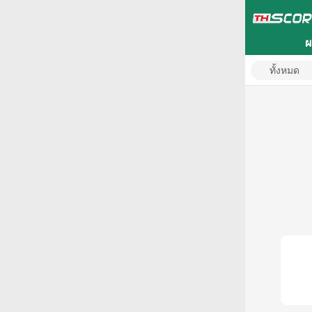
ผ
ทั้งหมด