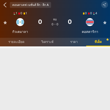
คอนคาเคฟ เนชั่นส์ ลีก · ลีก A
1
0
1
0
0
4
จบ
0
0
0 - 0
กัวเตมาลา
คอสตาริกา
ทีเด็ด
รายละเอียด
วิเคราะห์
ราคา
ทีเด็ด