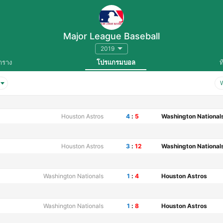
Major League Baseball
2019
าราง
โปรแกรมบอล
ท
W
Houston Astros
4
:
5
Washington National
Houston Astros
3
:
12
Washington National
Washington Nationals
1
:
4
Houston Astros
Washington Nationals
1
:
8
Houston Astros