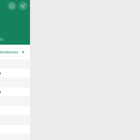
ีม
orldseries
s
s