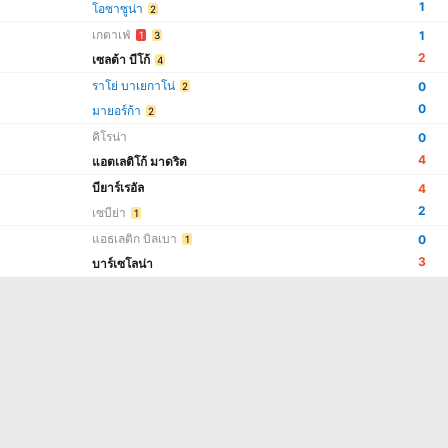
1
โอซาซูน่า
2
เกตาเฟ่
1
1
3
2
เซลต้า บีโก้
4
ราโย่ บาเยกาโน่
0
2
0
มายอร์ก้า
2
คิโรน่า
0
4
แอตเลติโก้ มาดริด
บียาร์เรอัล
4
2
เซบีย่า
1
แอธเลติก บิลเบา
0
1
3
บาร์เซโลน่า