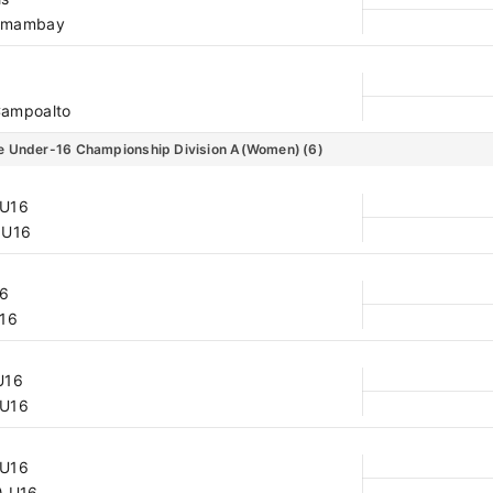
 Amambay
Campoalto
e Under-16 Championship Division A(Women)
(6)
 U16
 U16
16
U16
U16
 U16
 U16
) U16