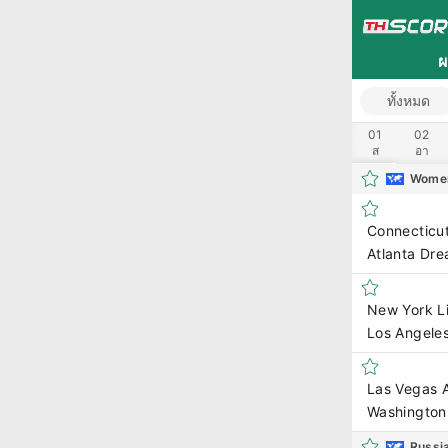
ผ
ทั้งหมด
01
02
ส
อา
14
15
Women
ศ
ส
Connecticu
Atlanta Dr
New York L
Los Angele
Las Vegas 
Washington
Russi