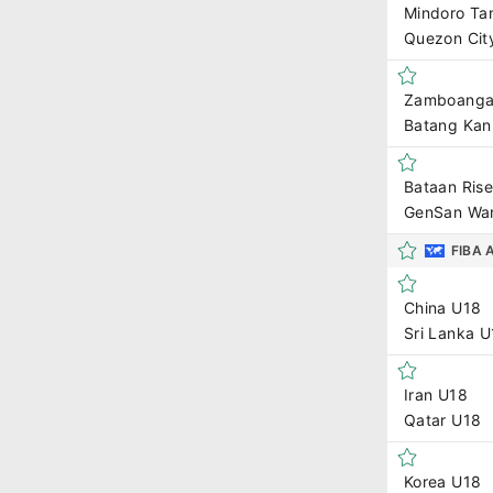
Mindoro T
Quezon Ci
Zamboanga 
Batang Kan
Bataan Rise
GenSan War
FIBA 
China U18
Sri Lanka U
Iran U18
Qatar U18
Korea U18