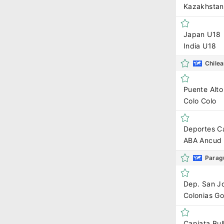
Kazakhstan
Japan U18
India U18
Chilea
Puente Alto
Colo Colo
Deportes C
ABA Ancud
Parag
Dep. San J
Colonias Go
Capiata Bul