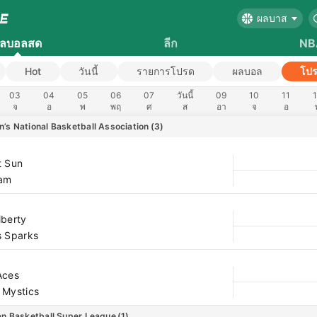
ผลบาส
ลบอลสด
ลีก
NB
Hot
วันนี้
รายการโปรด
ผลบอล
โป
03
04
05
06
07
วันนี้
09
10
11
จ
อ
พ
พฤ
ศ
ส
อา
จ
อ
’s National Basketball Association
(3)
t Sun
eam
iberty
s Sparks
Aces
 Mystics
an Basketball Super League
(1)