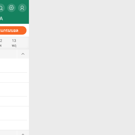
A
รแกรมบอล
12
13
พ
พฤ