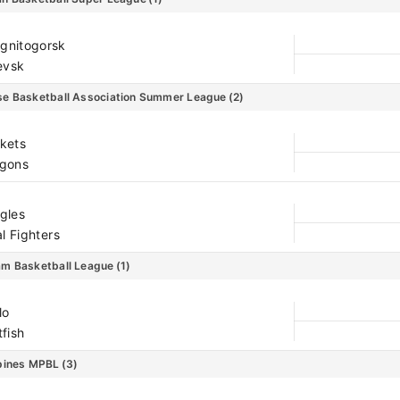
gnitogorsk
evsk
se Basketball Association Summer League
(2)
kets
gons
gles
l Fighters
am Basketball League
(1)
lo
fish
ppines MPBL
(3)