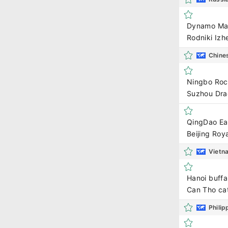
Dynamo Ma
Rodniki Izh
Chine
Ningbo Roc
Suzhou Dra
QingDao Ea
Beijing Roya
Vietn
Hanoi buffa
Can Tho cat
Phili