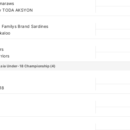
amaraws
ty TODA AKSYON
Familys Brand Sardines
kaloo
rs
riors
Asia Under-18 Championship
(4)
18